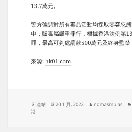
13.7萬元。
警方強調對所有毒品活動均採取零容忍態
申，販毒屬嚴重罪行，根據香港法例第1
罪，最高可判處罰款500萬元及終身監
來源:
hk01.com
文
發
作
連結
20 1 月, 2022
nomasmulas
章
佈
者
港
格
日
式
期: