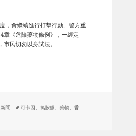
度，會繼續進行打擊行動。警方重
34章《危險藥物條例》，一經定
禁，市民切勿以身試法。
分
標
新聞
可卡因
、
氯胺酮
、
藥物
、
香
類
籤