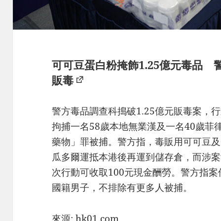
可可豆蛋白粉掩飾1.25億元毒品 
販毒
警方毒品調查科搗破1.25億元販毒案，
拘捕一名58歲本地無業漢及一名40歲
藥物」罪被捕。警方指，毒販用可可豆及
瓜多爾運抵本港後再運到儲存倉，而涉案
次行動可收取100元現金酬勞。警方指案
國籍男子，不排除有更多人被捕。
來源: hk01.com