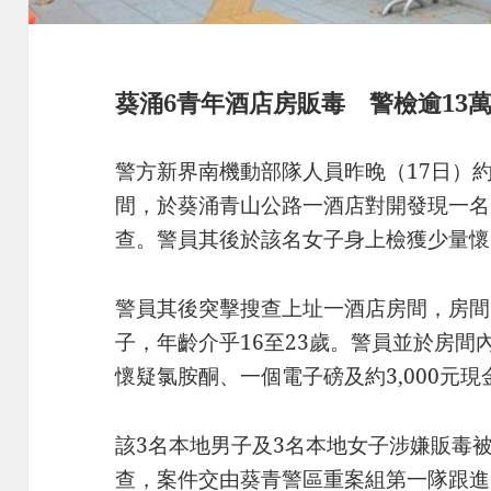
葵涌6青年酒店房販毒 警檢逾13
警方新界南機動部隊人員昨晚（17日）
間，於葵涌青山公路一酒店對開發現一名
查。警員其後於該名女子身上檢獲少量懷
警員其後突擊搜查上址一酒店房間，房間
子，年齡介乎16至23歲。警員並於房間
懷疑氯胺酮、一個電子磅及約3,000元現
該3名本地男子及3名本地女子涉嫌販毒
查，案件交由葵青警區重案組第一隊跟進