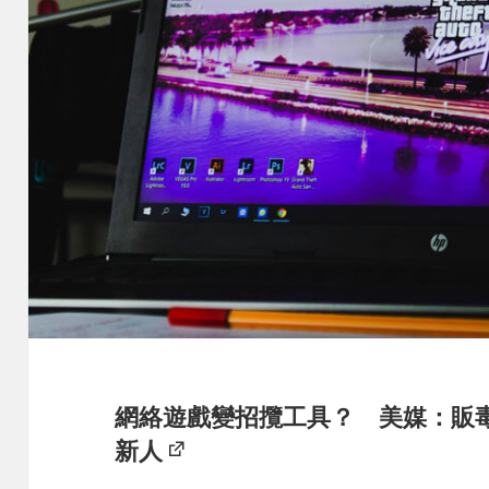
網絡遊戲變招攬工具？ 美媒：販毒集
新人