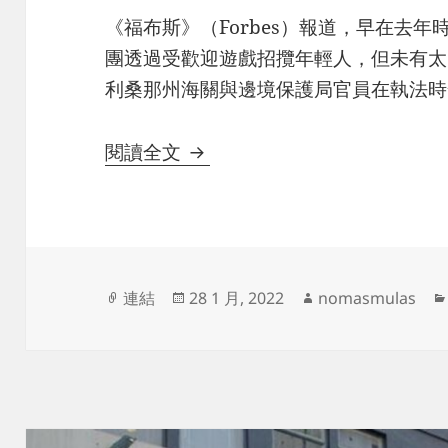
《福布斯》（Forbes）報道，早在去
團透過受歡迎遊戲招攬年輕人，但未有太多
利桑那州海關與邊境保護局官員在執法時
網絡遊戲變招攬工具？ 美媒：販
閱讀全文
文
發
作
連結
28 1 月, 2022
nomasmulas
章
佈
者
格
日
式
期: