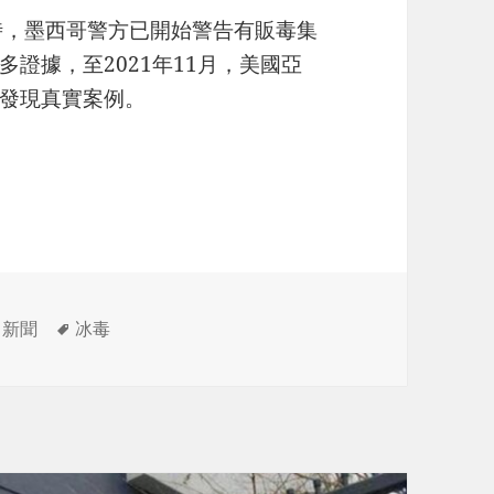
年時，墨西哥警方已開始警告有販毒集
證據，至2021年11月，美國亞
發現真實案例。
毒集團透過GTA Online招募新人
分
標
新聞
冰毒
類
籤