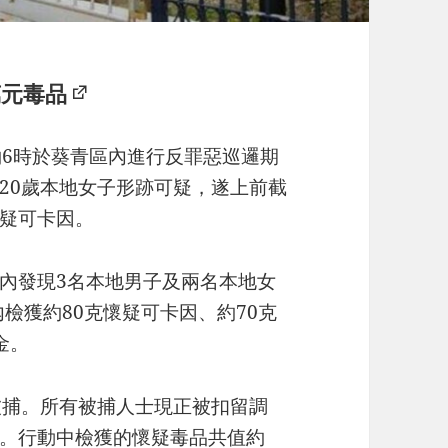
萬元毒品
約6時於葵青區內進行反罪惡巡邏期
20歲本地女子形跡可疑，遂上前截
疑可卡因。
內發現3名本地男子及兩名本地女
內檢獲約80克懷疑可卡因、約70克
金。
被捕。所有被捕人士現正被扣留調
。行動中檢獲的懷疑毒品共值約