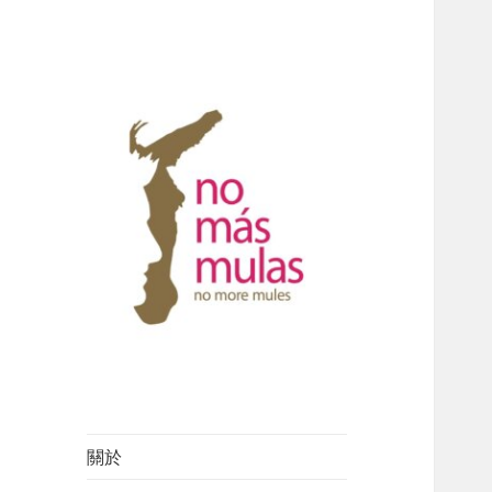
Against drug trafficking in
No Más Mulas –
Hong Kong
No More Mules
關於