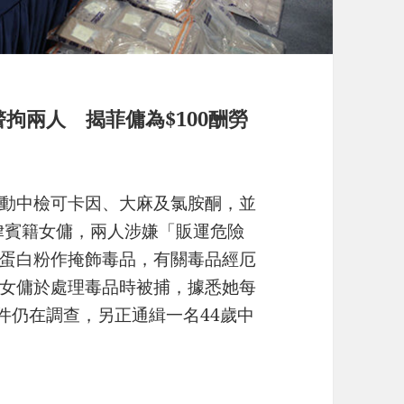
警拘兩人 揭菲傭為$100酬勞
行動中檢可卡因、大麻及氯胺酮，並
菲律賓籍女傭，兩人涉嫌「販運危險
蛋白粉作掩飾毒品，有關毒品經厄
女傭於處理毒品時被捕，據悉她每
件仍在調查，另正通緝一名44歲中